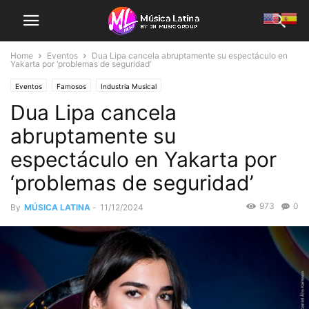
Home
Eventos
Dua Lipa cancela abruptamente su espectáculo en
Yakarta por ‘problemas de seguridad’
Eventos
Famosos
Industria Musical
Dua Lipa cancela
abruptamente su
espectáculo en Yakarta por
‘problemas de seguridad’
973
0
By
MÚSICA LATINA
-
11/12/2024