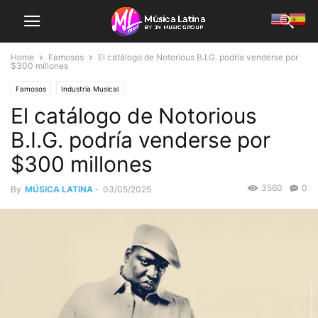
Home
Famosos
El catálogo de Notorious B.I.G. podría venderse por
$300 millones
Famosos
Industria Musical
El catálogo de Notorious
B.I.G. podría venderse por
$300 millones
3560
0
By
MÚSICA LATINA
-
03/05/2025