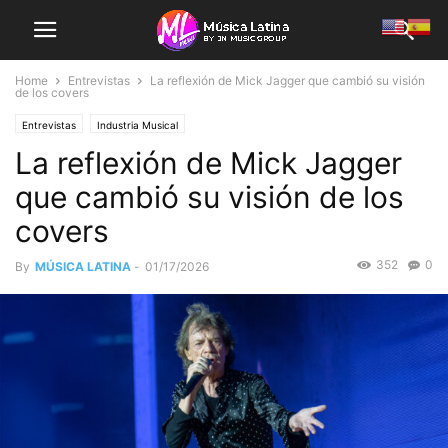
Home
Entrevistas
La reflexión de Mick Jagger que cambió su visión
de los covers
Entrevistas
Industria Musical
La reflexión de Mick Jagger
que cambió su visión de los
covers
352
0
By
MÚSICA LATINA
-
01/17/2026