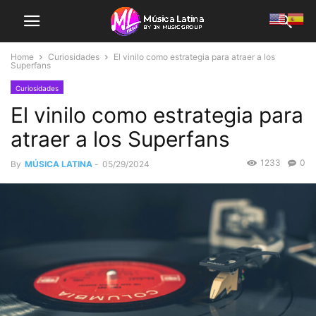
Home
Curiosidades
El vinilo como estrategia para atraer a los
Superfans
Curiosidades
El vinilo como estrategia para
atraer a los Superfans
1233
0
By
MÚSICA LATINA
-
05/29/2024