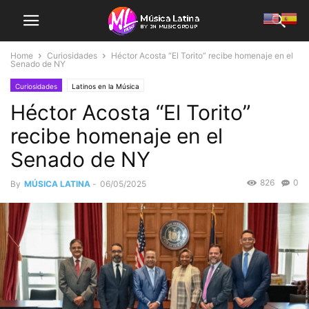
Home
Curiosidades
Héctor Acosta “El Torito” recibe homenaje en el
Senado de NY
Curiosidades
Latinos en la Música
Héctor Acosta “El Torito”
recibe homenaje en el
Senado de NY
826
0
By
MÚSICA LATINA
-
06/05/2025