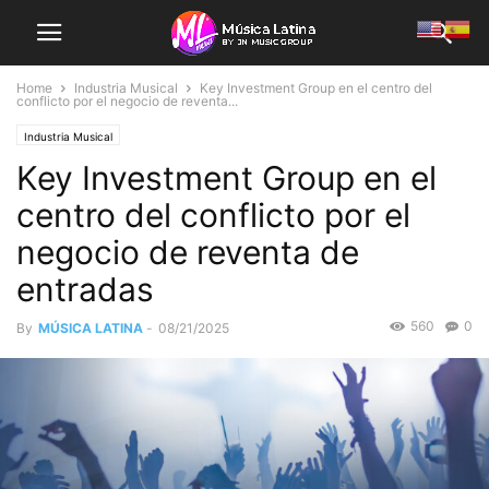
Home
Industria Musical
Key Investment Group en el centro del
conflicto por el negocio de reventa...
Industria Musical
Key Investment Group en el
centro del conflicto por el
negocio de reventa de
entradas
560
0
By
MÚSICA LATINA
-
08/21/2025