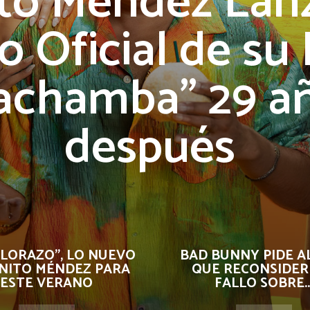
ito Méndez Lanz
o Oficial de su 
achamba” 29 a
después
ALORAZO”, LO NUEVO
BAD BUNNY PIDE AL
INITO MÉNDEZ PARA
QUE RECONSIDER
ESTE VERANO
FALLO SOBRE..