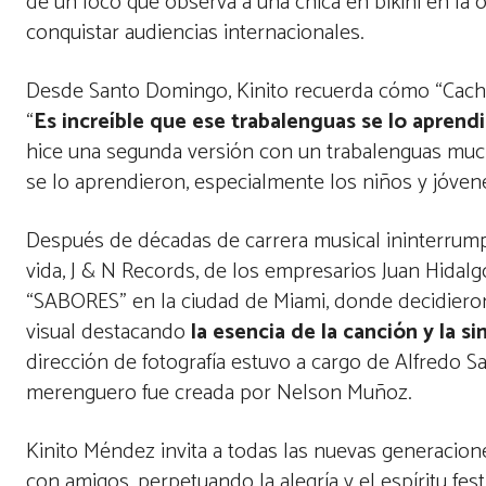
de un loco que observa a una chica en bikini en la o
conquistar audiencias internacionales.
Desde Santo Domingo, Kinito recuerda cómo “Cach
“
Es increíble que ese trabalenguas se lo aprend
hice una segunda versión con un trabalenguas mucho 
se lo aprendieron, especialmente los niños y jóvene
Después de décadas de carrera musical ininterrumpi
vida, J & N Records, de los empresarios Juan Hidal
“SABORES” en la ciudad de Miami, donde decidieron
visual destacando
la esencia de la canción y la s
dirección de fotografía estuvo a cargo de Alfredo S
merenguero fue creada por Nelson Muñoz.
Kinito Méndez invita a todas las nuevas generacion
con amigos, perpetuando la alegría y el espíritu fe