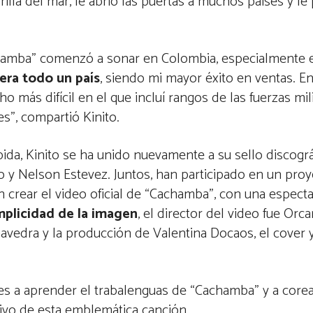
rilla del mar, le abrió las puertas a muchos países y le
amba” comenzó a sonar en Colombia, especialmente en
iera todo un país
, siendo mi mayor éxito en ventas. 
más difícil en el que incluí rangos de las fuerzas mil
s”, compartió Kinito.
da, Kinito se ha unido nuevamente a su sello discográ
go y Nelson Estevez. Juntos, han participado en un pro
 crear el video oficial de “Cachamba”, con una espect
implicidad de la imagen
, el director del video fue Orca
aavedra y la producción de Valentina Docaos, el cover y
es a aprender el trabalenguas de “Cachamba” y a corear
stivo de esta emblemática canción.