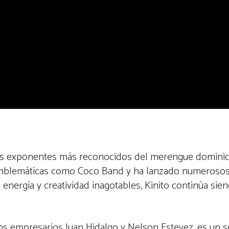
s exponentes más reconocidos del merengue dominica
 emblemáticas como Coco Band y ha lanzado numerosos
energía y creatividad inagotables, Kinito continúa sien
los empresarios Juan Hidalgo y Nelson Estevez, es un se