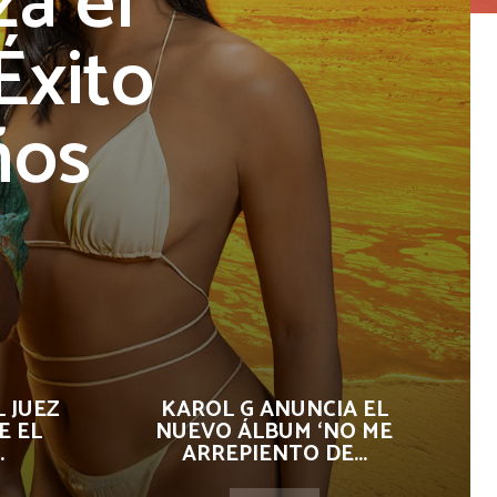
a el
Éxito
ños
 JUEZ
KAROL G ANUNCIA EL
E EL
NUEVO ÁLBUM ‘NO ME
.
ARREPIENTO DE...