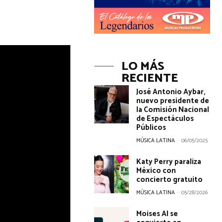
LO MÁS
RECIENTE
José Antonio Aybar,
nuevo presidente de
la Comisión Nacional
de Espectáculos
Públicos
MÚSICA LATINA
-
06/05/2025
Katy Perry paraliza
México con
concierto gratuito
MÚSICA LATINA
-
05/28/2026
Moises AI se