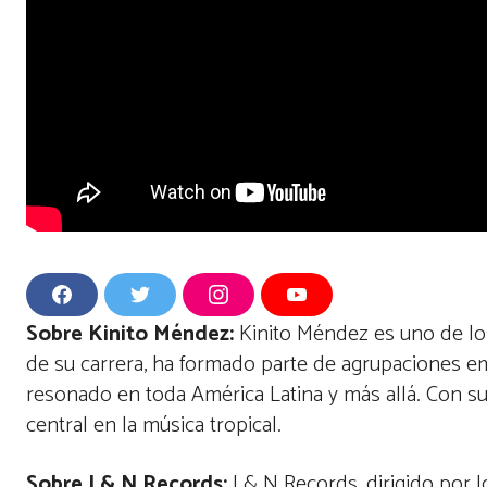
F
T
I
Y
a
w
n
o
Sobre Kinito Méndez:
Kinito Méndez es uno de lo
c
i
s
u
e
t
t
T
de su carrera, ha formado parte de agrupaciones
b
t
a
u
o
e
g
b
resonado en toda América Latina y más allá. Con su 
o
r
r
e
k
a
central en la música tropical.
m
Sobre J & N Records:
J & N Records, dirigido por 