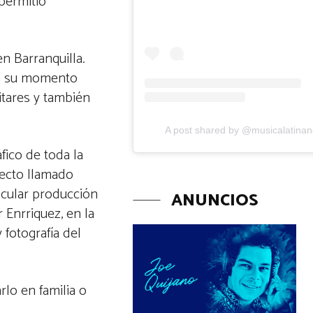
 permitió
 Barranquilla.
En su momento
itares y también
A post shared by @musicalatina
fico de toda la
yecto llamado
acular producción
ANUNCIOS
r Enrriquez, en la
 fotografía del
lo en familia o