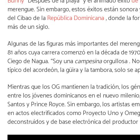
Bunny
“Después de la playa” y el animado éxito
de 
merengue. Sin embargo, estos éxitos están sonora y
del Cibao de la
República Dominicana
, donde la fo
más de un siglo.
Algunas de las figuras más importantes del merengue
81 años cuya carrera comenzó en la década de 1970 
Ciego de Nagua. “Soy una
campesina
orgullosa . No
típico del acordeón, la güira y la tambora, solo se 
Mientras que los OG mantienen la tradición, los gé
entre los jóvenes dominicanos en el nuevo mileni
Santos y Prince Royce. Sin embargo, los artistas 
en actos electrificados como Proyecto Uno y Omeg
deconstruidos y de base electrónica del productor M