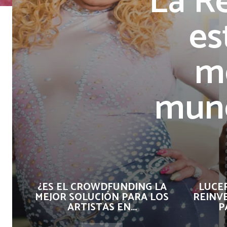
La R
es
me
mund
¿ES EL CROWDFUNDING LA
LUCE
MEJOR SOLUCIÓN PARA LOS
REINV
ARTISTAS EN...
P