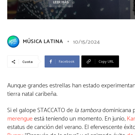
LEER MÁS
MÚSICA LATINA
10/15/2024
Facebook
Copy URL
Cuota
Aunque grandes estrellas han estado experimentan
tierra natal caribeña.
Si el galope STACCATO de
la tambora
dominicana p
merengue
está teniendo un momento. En junio,
Kar
estatus de canción del verano. El efervescente éx