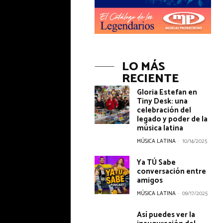
LO MÁS
RECIENTE
Gloria Estefan en
Tiny Desk: una
celebración del
legado y poder de la
música latina
MÚSICA LATINA
-
10/14/2025
Ya TÚ Sabe
conversación entre
amigos
MÚSICA LATINA
-
09/17/2025
Así puedes ver la