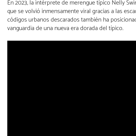
En 2023, la intérprete de merengue típico Nelly S
que se volvió inmensamente viral gracias a las escan
códigos urbanos descarados también ha posicionado
vanguardia de una nueva era dorada del típico.