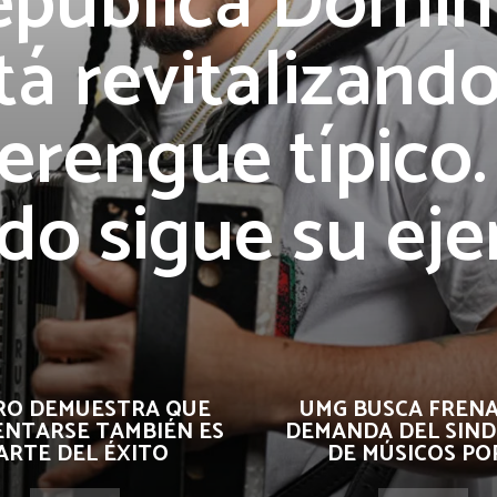
epública Domin
tá revitalizando
rengue típico.
o sigue su ej
RO DEMUESTRA QUE
UMG BUSCA FRENA
ENTARSE TAMBIÉN ES
DEMANDA DEL SIND
ARTE DEL ÉXITO
DE MÚSICOS POR.