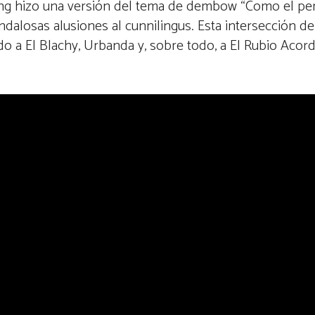
wing hizo una versión del tema de dembow “Como el pe
dalosas alusiones al cunnilingus. Esta intersección de 
 a El Blachy, Urbanda y, sobre todo, a El Rubio Acord