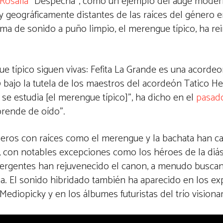
Rosalía
“Despechá”, como un ejemplo del auge moder
 geográficamente distantes de las raíces del género en
rma de sonido a puño limpio, el merengue típico, ha re
 típico siguen vivas: Fefita La Grande es una acordeo
bajo la tutela de los maestros del acordeón Tatico He
 se estudia [el merengue típico]”, ha dicho en el
pasad
aprende de oído”.
neros con raíces como el merengue y la bachata han c
o, con notables excepciones como los héroes de la di
emergentes han rejuvenecido el canon, a menudo buscan
a. El sonido hibridado también ha aparecido en los e
ediopicky y en los álbumes futuristas del trío visionar