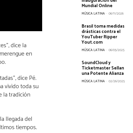
inauguración del
Mundial Online
MÚSICA LATINA
-
06/11/2026
Brasil toma medidas
drásticas contra el
YouTuber Ripper
Yout.com
es”, dice la
MÚSICA LATINA
-
06/05/2025
l merengue en
bo.
SoundCloud y
Ticketmaster Sellan
una Potente Alianza
adas”, dice Pé.
MÚSICA LATINA
-
02/26/2025
a vivido toda su
 la tradición
a llegada del
ltimos tiempos.