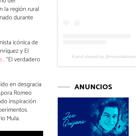
no del
 la región rural
inado durante
nista icónica de
nríquez y El
A post shared by @musicalatina
o
. “El verdadero
aído en desgracia
ANUNCIOS
áspora Romeo
do inspiración
xperimentos
io Mula.