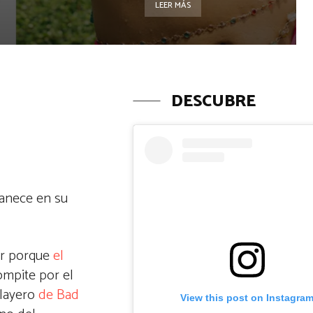
LEER MÁS
DESCUBRE
manece en su
er porque
el
ompite por el
playero
de Bad
View this post on Instagra