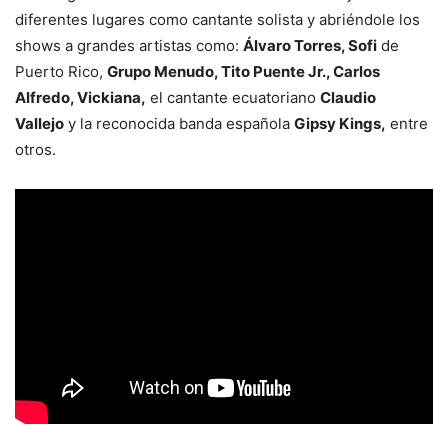
diferentes lugares como cantante solista y abriéndole los
shows a grandes artistas como:
Álvaro Torres, Sofi
de
Puerto Rico,
Grupo Menudo, Tito Puente Jr., Carlos
Alfredo, Vickiana,
el cantante ecuatoriano
Claudio
Vallejo
y la reconocida banda española
Gipsy Kings,
entre
otros.