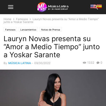
Home
Famosos
Lauryn Novas presenta su “Amor a Medio Tiempo”
junto a Yoskar Sarante
Famosos
Lanzamientos
Notas de Prensa
Lauryn Novas presenta su
“Amor a Medio Tiempo” junto
a Yoskar Sarante
1332
0
By
MÚSICA LATINA
-
09/30/2022