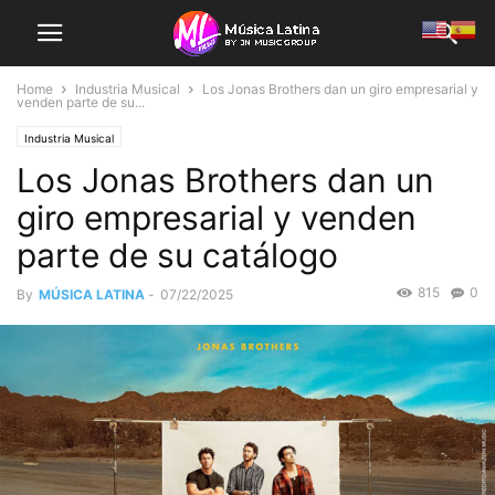
Home
Industria Musical
Los Jonas Brothers dan un giro empresarial y
venden parte de su...
Industria Musical
Los Jonas Brothers dan un
giro empresarial y venden
parte de su catálogo
815
0
By
MÚSICA LATINA
-
07/22/2025