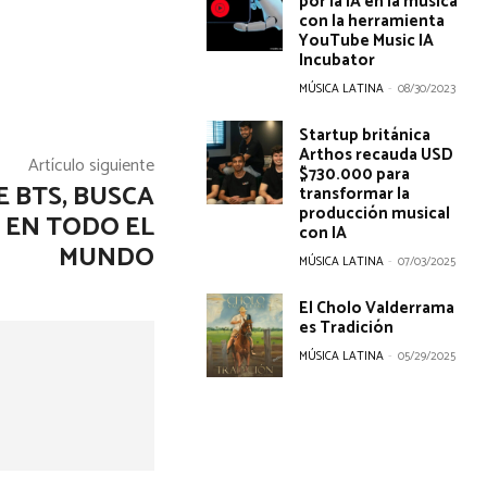
por la IA en la música
con la herramienta
YouTube Music IA
Incubator
MÚSICA LATINA
-
08/30/2023
Startup británica
Arthos recauda USD
Artículo siguiente
$730.000 para
E BTS, BUSCA
transformar la
producción musical
 EN TODO EL
con IA
MUNDO
MÚSICA LATINA
-
07/03/2025
El Cholo Valderrama
es Tradición
MÚSICA LATINA
-
05/29/2025