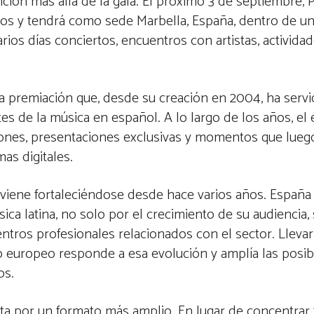
nción más allá de la gala. El próximo 3 de septiembre,
dos y tendrá como sede Marbella, España, dentro de 
ios días conciertos, encuentros con artistas, actividad
a premiación que, desde su creación en 2004, ha ser
tes de la música en español. A lo largo de los años, el
ciones, presentaciones exclusivas y momentos que lue
mas digitales.
 viene fortaleciéndose desde hace varios años. España
a latina, no solo por el crecimiento de su audiencia, 
entros profesionales relacionados con el sector. Llevar
o europeo responde a esa evolución y amplía las posib
os.
sta por un formato más amplio. En lugar de concentrar 