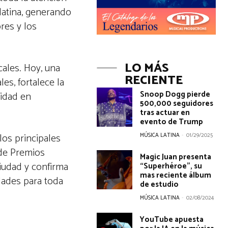
latina, generando
res y los
LO MÁS
ales. Hoy, una
RECIENTE
es, fortalece la
Snoop Dogg pierde
lidad en
500,000 seguidores
tras actuar en
evento de Trump
los principales
MÚSICA LATINA
-
01/29/2025
 de Premios
Magic Juan presenta
ciudad y confirma
“Superhéroe”, su
mas reciente álbum
dades para toda
de estudio
MÚSICA LATINA
-
02/08/2024
YouTube apuesta