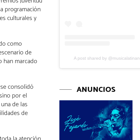
 Premios Juventud
una programación
es culturales y
vido como
 escenario de
A post shared by @musicalatina
go han marcado
 se consolidó
ANUNCIOS
sino por el
 una de las
ilidades de
toda la atención