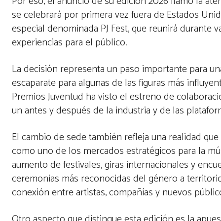
Por eso, el anuncio de su edición 2026 llamó la ate
se celebrará por primera vez fuera de Estados Uni
especial denominada PJ Fest, que reunirá durante var
experiencias para el público.
La decisión representa un paso importante para un
escaparate para algunas de las figuras más influyen
Premios Juventud ha visto el estreno de colabora
un antes y después de la industria y de las platafor
El cambio de sede también refleja una realidad que
como uno de los mercados estratégicos para la músic
aumento de festivales, giras internacionales y encu
ceremonias más reconocidas del género a territori
conexión entre artistas, compañías y nuevos públic
Otro aspecto que distingue esta edición es la apue