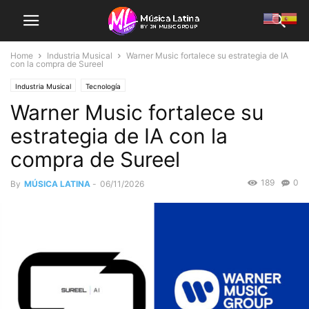
Home
Industria Musical
Warner Music fortalece su estrategia de IA
con la compra de Sureel
Industria Musical
Tecnología
Warner Music fortalece su
estrategia de IA con la
compra de Sureel
189
0
By
MÚSICA LATINA
-
06/11/2026