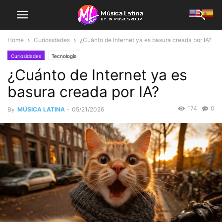
Home
Curiosidades
¿Cuánto de Internet ya es basura creada por IA?
Curiosidades
Tecnología
¿Cuánto de Internet ya es
basura creada por IA?
174
0
By
MÚSICA LATINA
-
05/21/2026