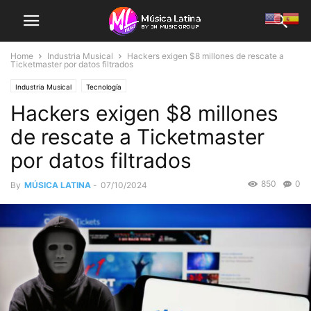
Home
Industria Musical
Hackers exigen $8 millones de rescate a
Ticketmaster por datos filtrados
Industria Musical
Tecnología
Hackers exigen $8 millones
de rescate a Ticketmaster
por datos filtrados
850
0
By
MÚSICA LATINA
-
07/10/2024