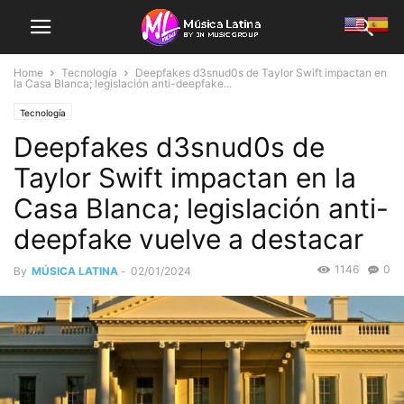
Home
Tecnología
Deepfakes d3snud0s de Taylor Swift impactan en
la Casa Blanca; legislación anti-deepfake...
Tecnología
Deepfakes d3snud0s de
Taylor Swift impactan en la
Casa Blanca; legislación anti-
deepfake vuelve a destacar
1146
0
By
MÚSICA LATINA
-
02/01/2024